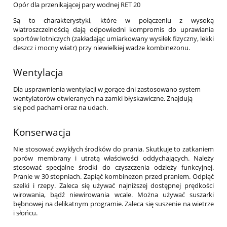
Opór dla przenikającej pary wodnej RET 20
Są to charakterystyki, które w połączeniu z wysoką
wiatroszczelnością dają odpowiedni kompromis do uprawiania
sportów lotniczych (zakładając umiarkowany wysiłek fizyczny, lekki
deszcz i mocny wiatr) przy niewielkiej wadze kombinezonu.
Wentylacja
Dla usprawnienia wentylacji w gorące dni zastosowano system
wentylatorów otwieranych na zamki błyskawiczne. Znajdują
się pod pachami oraz na udach.
Konserwacja
Nie stosować zwykłych środków do prania. Skutkuje to zatkaniem
porów membrany i utratą właściwości oddychających. Należy
stosować specjalne środki do czyszczenia odzieży funkcyjnej.
Pranie w 30 stopniach. Zapiąć kombinezon przed praniem. Odpiąć
szelki i rzepy. Zaleca się używać najniższej dostępnej prędkości
wirowania, bądź niewirowania wcale. Można używać suszarki
bębnowej na delikatnym programie. Zaleca się suszenie na wietrze
i słońcu.