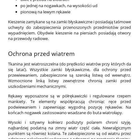
po jednej na nogawkach, na wysokości ud
pionową na lewym rękawie
Kieszenie zamykane są na zamki błyskawiczne i posiadają taśmowe
uchwyty do zabezpieczenia przenoszonych przedmiotów przed
wypadnięciem. Obydwie kieszenie na piersiach posiadają otwory
na przewody radiowe.
Ochrona przed wiatrem
Tkanina jest wiatroszczelna (do prędkości wiatrów przy których da
się latać). Wszystkie zamki błyskawiczne, dla ochrony przed
przewiewaniem, zabezpieczone są szeroką listwą od wewnątrz.
Wzmocnione linką listwy zewnętrzne chronią zamki przed
uszkodzeniami mechanicznymi.
Rękawy wyposażone są w półrękawiczki i regulowane rzepem
mankiety. Te elementy współpracują chroniąc ręce przed
podwiewaniem i zapewniając wygodną pozycję rękawów. Na
końcach nogawek zastosowano wsadzane do buta wiatrołapy.
Wysoki i sztywny kołnierz podszyty polarem chroni szyję,
najbardziej podatną na zimny wiatr część ciała. Newralgicznym
punktem są również kolana. Te zabezpieczone są od wiatru przez
odpinane nakolanniki wykonane z odpornej na przetarcia tkaniny.