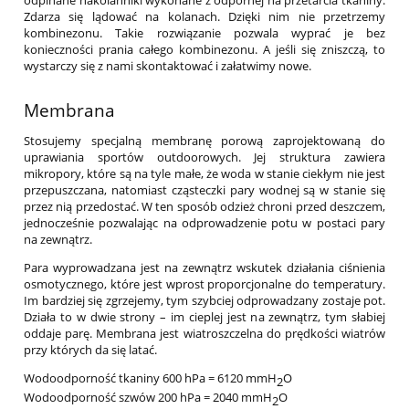
Zdarza się lądować na kolanach. Dzięki nim nie przetrzemy
kombinezonu. Takie rozwiązanie pozwala wyprać je bez
konieczności prania całego kombinezonu. A jeśli się zniszczą, to
wystarczy się z nami skontaktować i załatwimy nowe.
Membrana
Stosujemy specjalną membranę porową zaprojektowaną do
uprawiania sportów outdoorowych. Jej struktura zawiera
mikropory, które są na tyle małe, że woda w stanie ciekłym nie jest
przepuszczana, natomiast cząsteczki pary wodnej są w stanie się
przez nią przedostać. W ten sposób odzież chroni przed deszczem,
jednocześnie pozwalając na odprowadzenie potu w postaci pary
na zewnątrz.
Para wyprowadzana jest na zewnątrz wskutek działania ciśnienia
osmotycznego, które jest wprost proporcjonalne do temperatury.
Im bardziej się zgrzejemy, tym szybciej odprowadzany zostaje pot.
Działa to w dwie strony – im cieplej jest na zewnątrz, tym słabiej
oddaje parę. Membrana jest wiatroszczelna do prędkości wiatrów
przy których da się latać.
Wodoodporność tkaniny 600 hPa = 6120 mmH
O
2
Wodoodporność szwów 200 hPa = 2040 mmH
O
2