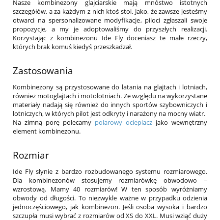
Nasze kombinezony glajciarskie mają mnóstwo istotnych
szczegółów, a za każdym z nich ktoś stoi. Jako, że zawsze jesteśmy
otwarci na spersonalizowane modyfikacje, piloci zgłaszali swoje
propozycje, a my je adoptowaliśmy do przyszłych realizacji.
Korzystając z kombinezonu Ide Fly doceniasz te małe rzeczy,
których brak komuś kiedyś przeszkadzał.
Zastosowania
Kombinezony są przystosowane do latania na glajtach i lotniach,
również motoglajtach i motolotniach. Ze względu na wykorzystane
materiały nadają się również do innych sportów szybowniczych i
lotniczych, w których pilot jest odkryty i narażony na mocny wiatr.
Na zimną porę polecamy
polarowy ocieplacz
jako wewnętrzny
element kombinezonu.
Rozmiar
Ide Fly słynie z bardzo rozbudowanego systemu rozmiarowego.
Dla kombinezonów stosujemy rozmiarówkę obwodowo –
wzrostową. Mamy 40 rozmiarów! W ten sposób wyróżniamy
obwody od długości. To niezwykle ważne w przypadku odzienia
jednoczęściowego, jak kombinezon. Jeśli osoba wysoka i bardzo
szczupła musi wybrać z rozmiarów od XS do XXL. Musi wziąć duży