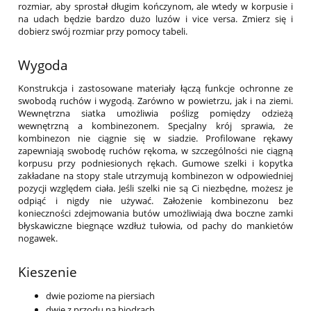
rozmiar, aby sprostał długim kończynom, ale wtedy w korpusie i
na udach będzie bardzo dużo luzów i vice versa. Zmierz się i
dobierz swój rozmiar przy pomocy tabeli.
Wygoda
Konstrukcja i zastosowane materiały łączą funkcje ochronne ze
swobodą ruchów i wygodą. Zarówno w powietrzu, jak i na ziemi.
Wewnętrzna siatka umożliwia poślizg pomiędzy odzieżą
wewnętrzną a kombinezonem. Specjalny krój sprawia, że
kombinezon nie ciągnie się w siadzie. Profilowane rękawy
zapewniają swobodę ruchów rękoma, w szczególności nie ciągną
korpusu przy podniesionych rękach. Gumowe szelki i kopytka
zakładane na stopy stale utrzymują kombinezon w odpowiedniej
pozycji względem ciała. Jeśli szelki nie są Ci niezbędne, możesz je
odpiąć i nigdy nie używać. Założenie kombinezonu bez
konieczności zdejmowania butów umożliwiają dwa boczne zamki
błyskawiczne biegnące wzdłuż tułowia, od pachy do mankietów
nogawek.
Kieszenie
dwie poziome na piersiach
dwie z przodu na biodrach